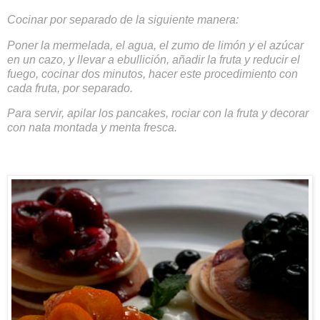
Cocinar por separado de la siguiente manera:
Poner la mermelada, el agua, el zumo de limón y el azúcar
en un cazo, y llevar a ebullición, añadir la fruta y reducir el
fuego, cocinar dos minutos, hacer este procedimiento con
cada fruta, por separado.
Para servir, apilar los pancakes, rociar con la fruta y decorar
con nata montada y menta fresca.