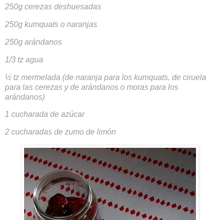
250g cerezas deshuesadas
250g kumquats o naranjas
250g arándanos
1/3 tz agua
½ tz mermelada (de naranja para los kumquats, de ciruela
para las cerezas y de arándanos o moras para los
arándanos)
1 cucharada de azúcar
2 cucharadas de zumo de limón