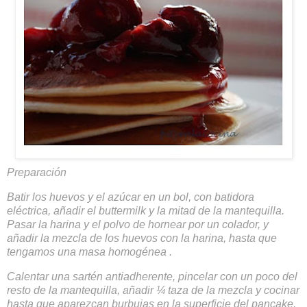
Preparación
Batir los huevos y el azúcar en un bol, con batidora
eléctrica, añadir el buttermilk y la mitad de la mantequilla.
Pasar la harina y el polvo de hornear por un colador, y
añadir la mezcla de los huevos con la harina, hasta que
tengamos una masa homogénea .
Calentar una sartén antiadherente, pincelar con un poco del
resto de la mantequilla, añadir ¼ taza de la mezcla y cocinar
hasta que aparezcan burbujas en la superficie del pancake,