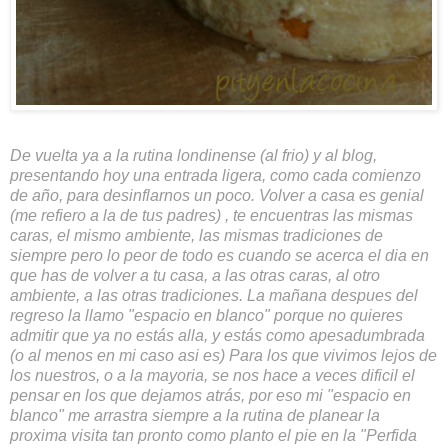
De vuelta ya a la rutina londinense (al frio) y al blog,
presentando hoy una entrada ligera, como cada comienzo
de año, para desinflarnos un poco. Volver a casa es genial
(me refiero a la de tus padres) , te encuentras las mismas
caras, el mismo ambiente, las mismas tradiciones de
siempre pero lo peor de todo es cuando se acerca el dia en
que has de volver a tu casa, a las otras caras, al otro
ambiente, a las otras tradiciones. La mañana despues del
regreso la llamo "espacio en blanco" porque no quieres
admitir que ya no estás alla, y estás como apesadumbrada
(o al menos en mi caso asi es) Para los que vivimos lejos de
los nuestros, o a la mayoria, se nos hace a veces dificil el
pensar en los que dejamos atrás, por eso mi "espacio en
blanco" me arrastra siempre a la rutina de planear la
proxima visita tan pronto como planto el pie en la "Perfida