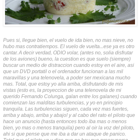
Pues si, llegue bien, el vuelo de ida bien, no mas nieve, no
hubo mas contratiempos. El vuelo de vuelta...ese ya es otro
cantar. A decir verdad, ODIO volar, (antes no, solia disfrutar
de los aviones) bueno, la cuestion es que suelo (siempre)
buscar un medio de distraccion cuando estoy en el aire, asi
que un DVD portatil o el ordenador funcionan a las mil
maravillas y una telenovela, a poder ser mexicana mucho
mas. Total, que estoy yo alla arriba, disfrutando de mis
vistas (esto es, la proyeccion de una telenovela de mi
querido Fernando Colunga, galan entre los galanes) cuando
comienzan las malditas turbulencias, y yo en principio
tranquila. Las turbulencias siguen, cada vez mas fuertes,
arriba y abajo, arriba y abajo! y al cabo del rato el piloto que
hace un anuncio (hasta entonces todo iba mas o menos
bien, yo mas o menos tranquila) pero al oir la voz del piloto,
ahi si que pense que me iba a dar un ataque de panico.