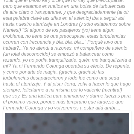
Total que el piloto va y dice que no hay que preocuparse,
pero que estamos envueltos en una bolsa de turbulencias
de aire claro o transparente, y que desgraciadamente (al oir
esta palabra clavé las uñas en el asiento) iba a seguir asi
hasta nuestro aterrizaje en Londres (y sólo estabamos sobre
Nantes!) "Si alguno de los pasajeros (yo) tiene algun
problema, no tiene de que preocupase, estas turbulencias
ocurren con frecuencia y bla, bla, bla..." Porqué tuvo que
hablar?...Ya no atendí a razones, mi compañero de asiento
(un total desconocido) se empezó a balancear como
rezando, yo no podia tranquilizarle, quién me tranquilizaria a
mi? Ya ni Fernando Colunga operaba su efecto. De repente,
y como por arte de magia, (gracias, gracias!) las
turbulencias desaparecieron y todo fue como una seda
hasta el aterrizaje. Y al pisar tierra, volví a hacer lo que hago
siempre: felicitarme a mi misma por lo valiente (mentira!)
que soy. Es una tactica para animarme y darme fuerzas para
el proximo vuelo, porque más temprano que tarde,se que
Fernando Colunga y yo volveremos a estar allá arriba...