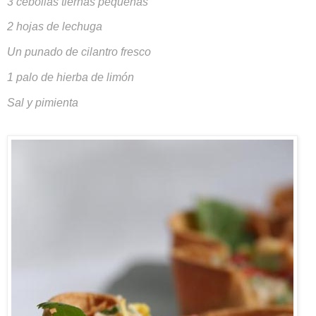
3 cebollas tiernas pequeñas
2 hojas de lechuga
Un punado de cilantro fresco
1 palo de hierba de limón
Sal y pimienta