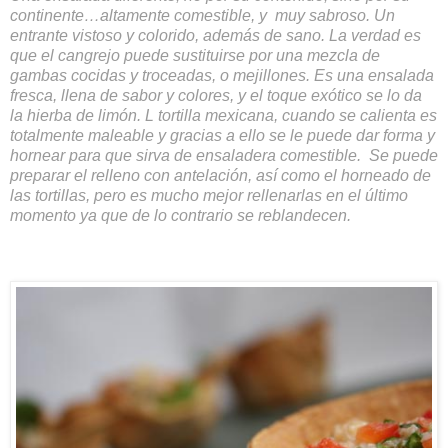
continente…altamente comestible, y
muy sabroso. Un
entrante vistoso y colorido, además de sano. La verdad es
que el cangrejo puede sustituirse por una mezcla de
gambas cocidas y troceadas, o mejillones. Es una ensalada
fresca, llena de sabor y colores, y el toque exótico se lo da
la hierba de limón. L tortilla mexicana, cuando se calienta es
totalmente maleable y gracias a ello se le puede dar forma y
hornear para que sirva de ensaladera comestible.
Se puede
preparar el relleno con antelación, así como el horneado de
las tortillas, pero es mucho mejor rellenarlas en el último
momento ya que de lo contrario se reblandecen.